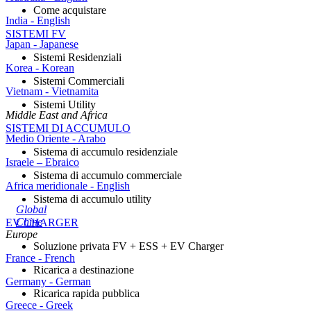
Come acquistare
India - English
SISTEMI FV
Japan - Japanese
Sistemi Residenziali
Korea - Korean
Sistemi Commerciali
Vietnam - Vietnamita
Sistemi Utility
Middle East and Africa
SISTEMI DI ACCUMULO
Medio Oriente - Arabo
Sistema di accumulo residenziale
Israele – Ebraico
Sistema di accumulo commerciale
Africa meridionale - English
Sistema di accumulo utility
Global
Chine
EV CHARGER
Europe
Soluzione privata FV + ESS + EV Charger
France - French
Ricarica a destinazione
Germany - German
Ricarica rapida pubblica
Greece - Greek