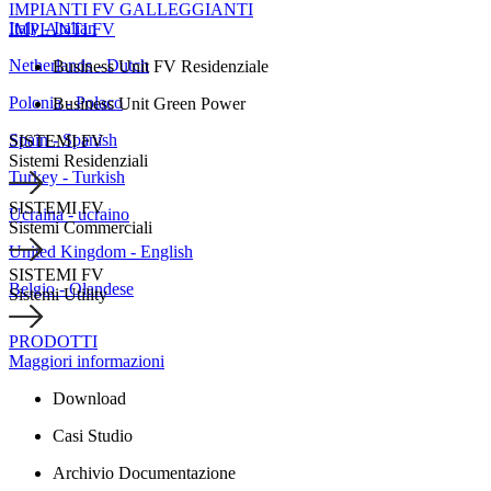
IMPIANTI FV GALLEGGIANTI
Italy - Italian
IMPIANTI FV
Netherlands - Dutch
Business Unit FV Residenziale
Polonia - Polaco
Business Unit Green Power
Spain - Spanish
SISTEMI FV
Sistemi Residenziali
Turkey - Turkish
SISTEMI FV
Ucraina - ucraino
Sistemi Commerciali
United Kingdom - English
SISTEMI FV
Belgio - Olandese
Sistemi Utility
PRODOTTI
Maggiori informazioni
Download
Casi Studio
Archivio Documentazione