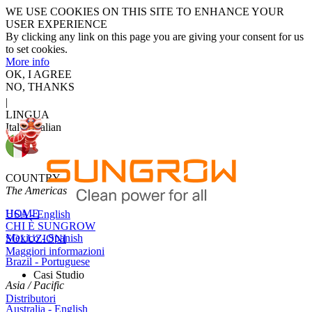
WE USE COOKIES ON THIS SITE TO ENHANCE YOUR
USER EXPERIENCE
By clicking any link on this page you are giving your consent for us
to set cookies.
More info
OK, I AGREE
NO, THANKS
|
LINGUA
Italy - Italian
COUNTRY
The Americas
HOME
USA - English
CHI È SUNGROW
Mexico - Spanish
SOLUZIONI
Maggiori informazioni
Brazil - Portuguese
Casi Studio
Asia / Pacific
Distributori
Australia - English