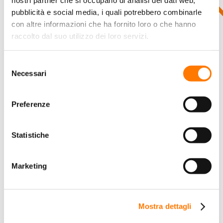
nostri partner che si occupano di analisi dei dati web,
pubblicità e social media, i quali potrebbero combinarle
con altre informazioni che ha fornito loro o che hanno
raccolto dal suo utilizzo dei loro servizi.
Selezione
Necessari
del
consenso
Esposizione
Preferenze
Online
HOME
CHI È SUNGROW
Statistiche
SOLUZIONI
SISTEMI FV
Marketing
Sistemi Residenziali
Sistemi Commerciali
Sistemi Utility
Mostra dettagli
SISTEMI DI ACCUMULO