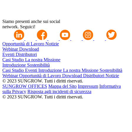
Siamo presenti anche sui social
network. Seguici!
Opportunità di Lavoro
Notizie
Webinar
Download
Eventi
Distributori
Casi Studio
La nostra Missione
Introduzione
Sostenibilità
Casi Studio
Eventi
Introduzione
La nostra Missione
Sostenibilità
Webinar
Opportunità di Lavoro
Download
Distributori
Notizie
© 2023 SUNGROW. Tutti i diritti riservati.
SUNGROW OFFICES
Mappa del Sito
Impressum
Informativa
sulla Privacy
Risposta agli incidenti di sicurezza
© 2023 SUNGROW. Tutti i diritti riservati.