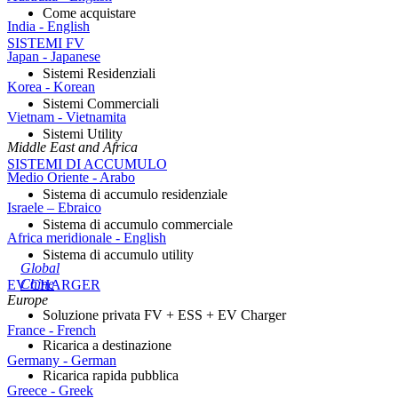
Come acquistare
India - English
SISTEMI FV
Japan - Japanese
Sistemi Residenziali
Korea - Korean
Sistemi Commerciali
Vietnam - Vietnamita
Sistemi Utility
Middle East and Africa
SISTEMI DI ACCUMULO
Medio Oriente - Arabo
Sistema di accumulo residenziale
Israele – Ebraico
Sistema di accumulo commerciale
Africa meridionale - English
Sistema di accumulo utility
Global
Chine
EV CHARGER
Europe
Soluzione privata FV + ESS + EV Charger
France - French
Ricarica a destinazione
Germany - German
Ricarica rapida pubblica
Greece - Greek