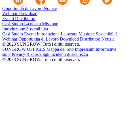
Opportunità di Lavoro
Notizie
Webinar
Download
Eventi
Distributori
Casi Studio
La nostra Missione
Introduzione
Sostenibilità
Casi Studio
Eventi
Introduzione
La nostra Missione
Sostenibilità
Webinar
Opportunità di Lavoro
Download
Distributori
Notizie
© 2023 SUNGROW. Tutti i diritti riservati.
SUNGROW OFFICES
Mappa del Sito
Impressum
Informativa
sulla Privacy
Risposta agli incidenti di sicurezza
© 2023 SUNGROW. Tutti i diritti riservati.