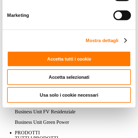
Sistema di accumulo residenziale
Marketing
Sistema di accumulo commerciale
Sistema di accumulo utility
EV CHARGER
Mostra dettagli
Soluzione privata FV + ESS + EV Charger
Accetta tutti i cookie
Ricarica a destinazione
Ricarica rapida pubblica
Accetta selezionati
IMPIANTI FV GALLEGGIANTI
Sistemi FV Galleggianti
Usa solo i cookie necessari
IMPIANTI FV
Business Unit FV Residenziale
Business Unit Green Power
PRODOTTI