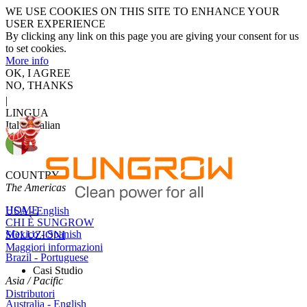
WE USE COOKIES ON THIS SITE TO ENHANCE YOUR
USER EXPERIENCE
By clicking any link on this page you are giving your consent for us
to set cookies.
More info
OK, I AGREE
NO, THANKS
|
LINGUA
Italy - Italian
COUNTRY
The Americas
HOME
USA - English
CHI È SUNGROW
Mexico - Spanish
SOLUZIONI
Maggiori informazioni
Brazil - Portuguese
Casi Studio
Asia / Pacific
Distributori
Australia - English