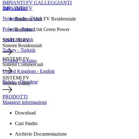
IMPIANTI FV GALLEGGIANTI
Italy - Italian
IMPIANTI FV
Netherlands - Dutch
Business Unit FV Residenziale
Polonia - Polaco
Business Unit Green Power
Spain - Spanish
SISTEMI FV
Sistemi Residenziali
Turkey - Turkish
SISTEMI FV
Ucraina - ucraino
Sistemi Commerciali
United Kingdom - English
SISTEMI FV
Belgio - Olandese
Sistemi Utility
PRODOTTI
Maggiori informazioni
Download
Casi Studio
Archivio Documentazione