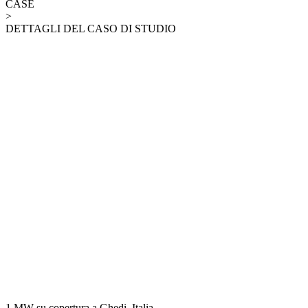
CASE
>
DETTAGLI DEL CASO DI STUDIO
1 MW su copertura a Ghedi, Italia