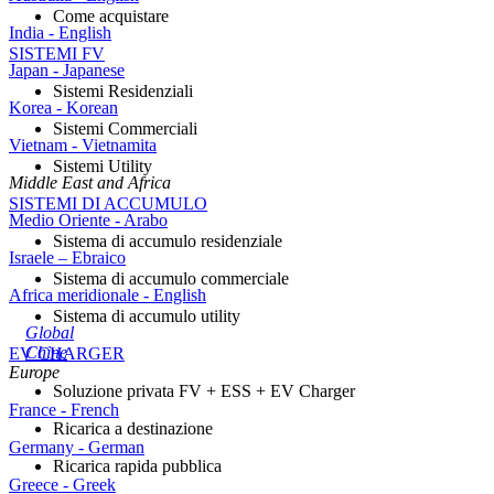
Come acquistare
India - English
SISTEMI FV
Japan - Japanese
Sistemi Residenziali
Korea - Korean
Sistemi Commerciali
Vietnam - Vietnamita
Sistemi Utility
Middle East and Africa
SISTEMI DI ACCUMULO
Medio Oriente - Arabo
Sistema di accumulo residenziale
Israele – Ebraico
Sistema di accumulo commerciale
Africa meridionale - English
Sistema di accumulo utility
Global
Chine
EV CHARGER
Europe
Soluzione privata FV + ESS + EV Charger
France - French
Ricarica a destinazione
Germany - German
Ricarica rapida pubblica
Greece - Greek