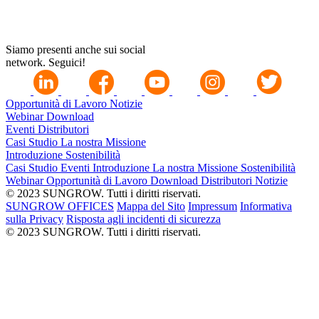
Siamo presenti anche sui social
network. Seguici!
Opportunità di Lavoro
Notizie
Webinar
Download
Eventi
Distributori
Casi Studio
La nostra Missione
Introduzione
Sostenibilità
Casi Studio
Eventi
Introduzione
La nostra Missione
Sostenibilità
Webinar
Opportunità di Lavoro
Download
Distributori
Notizie
© 2023 SUNGROW. Tutti i diritti riservati.
SUNGROW OFFICES
Mappa del Sito
Impressum
Informativa
sulla Privacy
Risposta agli incidenti di sicurezza
© 2023 SUNGROW. Tutti i diritti riservati.