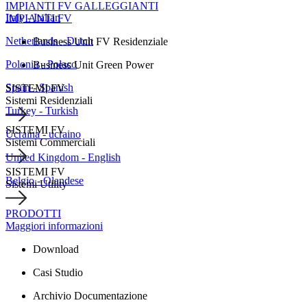
IMPIANTI FV GALLEGGIANTI
Italy - Italian
IMPIANTI FV
Netherlands - Dutch
Business Unit FV Residenziale
Polonia - Polaco
Business Unit Green Power
Spain - Spanish
SISTEMI FV
Sistemi Residenziali
Turkey - Turkish
SISTEMI FV
Ucraina - ucraino
Sistemi Commerciali
United Kingdom - English
SISTEMI FV
Belgio - Olandese
Sistemi Utility
PRODOTTI
Maggiori informazioni
Download
Casi Studio
Archivio Documentazione