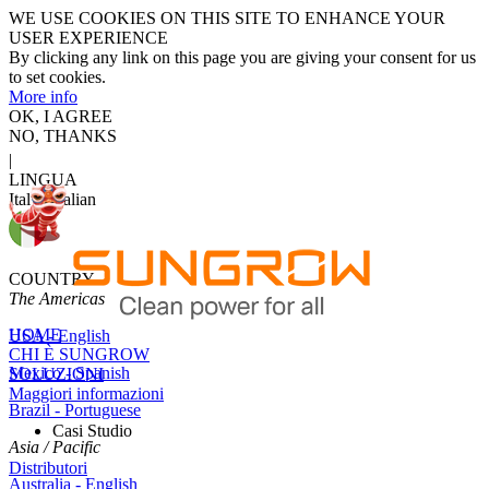
WE USE COOKIES ON THIS SITE TO ENHANCE YOUR
USER EXPERIENCE
By clicking any link on this page you are giving your consent for us
to set cookies.
More info
OK, I AGREE
NO, THANKS
|
LINGUA
Italy - Italian
COUNTRY
The Americas
HOME
USA - English
CHI È SUNGROW
Mexico - Spanish
SOLUZIONI
Maggiori informazioni
Brazil - Portuguese
Casi Studio
Asia / Pacific
Distributori
Australia - English