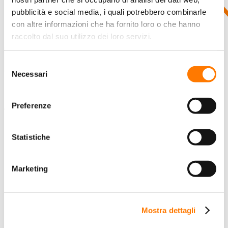
pubblicità e social media, i quali potrebbero combinarle
con altre informazioni che ha fornito loro o che hanno
raccolto dal suo utilizzo dei loro servizi.
Selezione
Necessari
del
consenso
Esposizione
Preferenze
Online
HOME
CHI È SUNGROW
Statistiche
SOLUZIONI
SISTEMI FV
Marketing
Sistemi Residenziali
Sistemi Commerciali
Sistemi Utility
Mostra dettagli
SISTEMI DI ACCUMULO