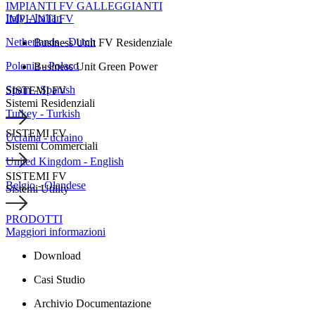
IMPIANTI FV GALLEGGIANTI
Italy - Italian
IMPIANTI FV
Netherlands - Dutch
Business Unit FV Residenziale
Polonia - Polaco
Business Unit Green Power
Spain - Spanish
SISTEMI FV
Sistemi Residenziali
Turkey - Turkish
SISTEMI FV
Ucraina - ucraino
Sistemi Commerciali
United Kingdom - English
SISTEMI FV
Belgio - Olandese
Sistemi Utility
PRODOTTI
Maggiori informazioni
Download
Casi Studio
Archivio Documentazione