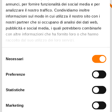
annunci, per fornire funzionalità dei social media e per
analizzare il nostro traffico. Condividiamo inoltre
informazioni sul modo in cui utilizza il nostro sito con i
nostri partner che si occupano di analisi dei dati web,
pubblicità e social media, i quali potrebbero combinarle
con altre informazioni che ha fornito loro o che hanno
raccolto dal suo utilizzo dei loro servizi.
Esposizione
Online
Selezione
Necessari
del
HOME
consenso
CHI È SUNGROW
SOLUZIONI
Preferenze
SISTEMI FV
Sistemi Residenziali
Statistiche
Sistemi Commerciali
Sistemi Utility
Marketing
SISTEMI DI ACCUMULO