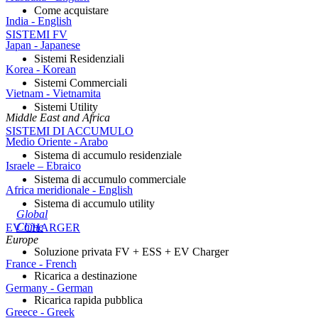
Come acquistare
India - English
SISTEMI FV
Japan - Japanese
Sistemi Residenziali
Korea - Korean
Sistemi Commerciali
Vietnam - Vietnamita
Sistemi Utility
Middle East and Africa
SISTEMI DI ACCUMULO
Medio Oriente - Arabo
Sistema di accumulo residenziale
Israele – Ebraico
Sistema di accumulo commerciale
Africa meridionale - English
Sistema di accumulo utility
Global
Chine
EV CHARGER
Europe
Soluzione privata FV + ESS + EV Charger
France - French
Ricarica a destinazione
Germany - German
Ricarica rapida pubblica
Greece - Greek