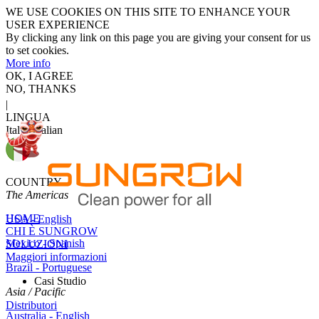
WE USE COOKIES ON THIS SITE TO ENHANCE YOUR
USER EXPERIENCE
By clicking any link on this page you are giving your consent for us
to set cookies.
More info
OK, I AGREE
NO, THANKS
|
LINGUA
Italy - Italian
COUNTRY
The Americas
HOME
USA - English
CHI È SUNGROW
Mexico - Spanish
SOLUZIONI
Maggiori informazioni
Brazil - Portuguese
Casi Studio
Asia / Pacific
Distributori
Australia - English